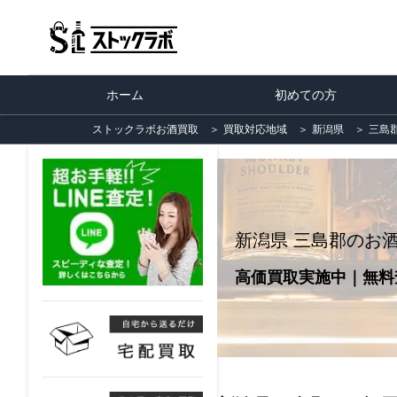
ホーム
初めての方
ストックラボお酒買取
＞
買取対応地域
＞
新潟県
＞
三島
新潟県 三島郡のお
高価買取実施中｜無料