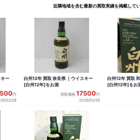
近隣地域を含む最新の買取実績を掲載して
スキー
白州12年 買取 奈良県 ｜ウイスキー
白州12年 買取
[白州12年]をお酒
[白州12年]をお
7500
17500
円
買取価格
円
26/02/28
2026/02/28