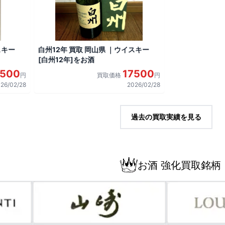
スキー
白州12年 買取 岡山県 ｜ウイスキー
[白州12年]をお酒
7500
17500
円
買取価格
円
26/02/28
2026/02/28
過去の買取実績を見る
お酒 強化買取銘柄