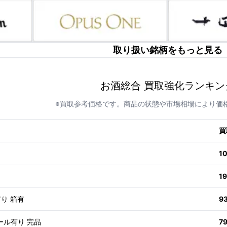
取り扱い銘柄をもっと見る
お酒総合 買取強化ランキン
※買取参考価格です。商品の状態や市場相場により価
買
1
1
有り 箱有
9
ール有り 完品
7