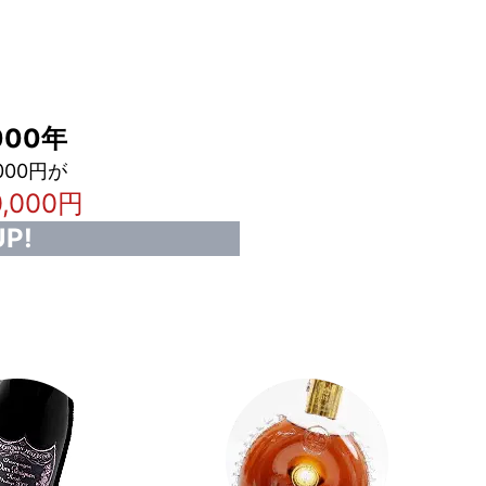
00年
000円が
0,000円
P!