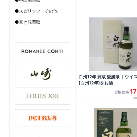
スピリッツ・その他
空き瓶買取
白州12年 買取 愛媛県 ｜ウイ
[白州12年]をお酒
1
買取価格
20