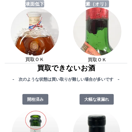
液面低下
澱（オリ）
買取ＯＫ
買取ＯＫ
買取できないお酒
- 次のような状態は買い取りが難しい場合が多いです -
開栓済み
大幅な液漏れ