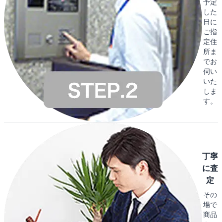
予定
した
日に
ご指
定住
所ま
でお
伺い
いた
しま
す。
丁寧
に査
定
その
場で
商品