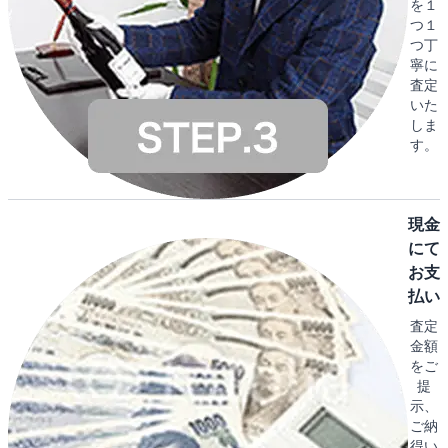
を１
つ１
つ丁
寧に
査定
いた
しま
す。
現金
にて
お支
払い
査定
金額
をご
提
示、
ご納
得い