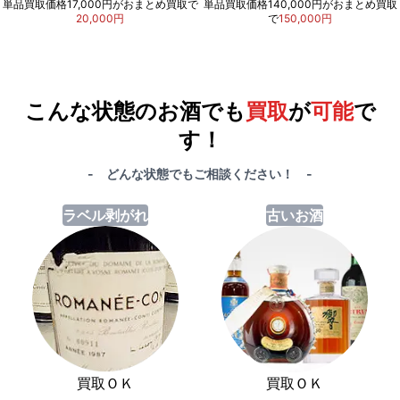
単品買取価格17,000円がおまとめ買取で
単品買取価格140,000円がおまとめ買取
20,000円
で
150,000円
例）単品買取総額
551,000円
が
おまとめ買取で
578,000円
に！
合計で
27,000円
も
お得
です！
こんな状態のお酒でも
買取
が
可能
で
す！
- どんな状態でもご相談ください！ -
ラベル剥がれ
古いお酒
買取ＯＫ
買取ＯＫ