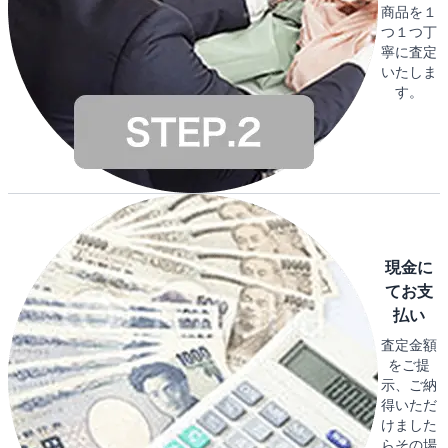
商品を１
つ１つ丁
寧に査定
いたしま
す。
現金に
てお支
払い
査定金額
をご提
示、ご納
得いただ
けました
らその場