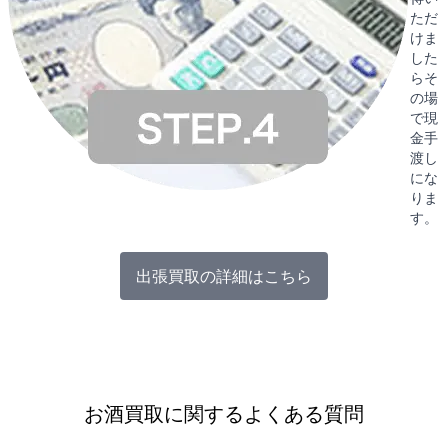
ただ
けま
した
らそ
の場
で現
金手
渡し
にな
りま
す。
出張買取の詳細はこちら
お酒買取に関するよくある質問