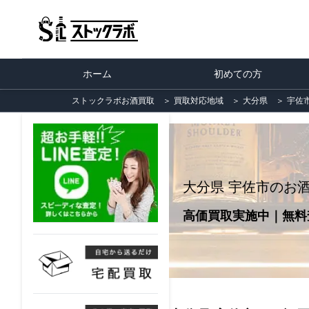
ホーム
初めての方
ストックラボお酒買取
＞
買取対応地域
＞
大分県
＞
宇佐
大分県 宇佐市のお
高価買取実施中｜無料