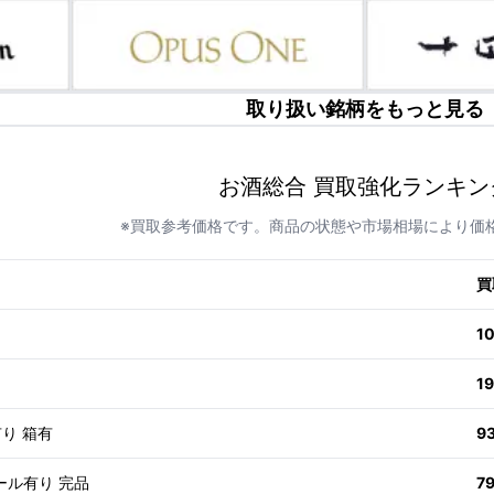
取り扱い銘柄をもっと見る
お酒総合 買取強化ランキン
※買取参考価格です。商品の状態や市場相場により価
買
1
1
有り 箱有
9
ール有り 完品
7