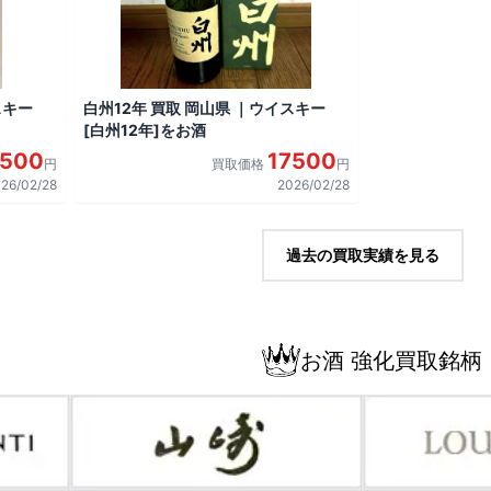
スキー
白州12年 買取 岡山県 ｜ウイスキー
[白州12年]をお酒
7500
17500
円
買取価格
円
26/02/28
2026/02/28
過去の買取実績を見る
お酒 強化買取銘柄