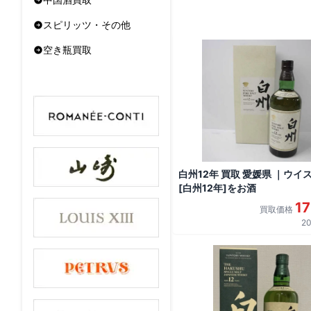
スピリッツ・その他
空き瓶買取
白州12年 買取 愛媛県 ｜ウイ
[白州12年]をお酒
1
買取価格
20