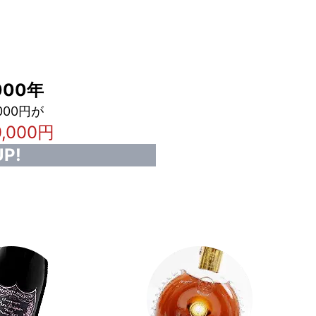
00年
000円が
0,000円
P!