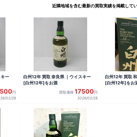
近隣地域を含む最新の買取実績を掲載して
スキー
白州12年 買取 奈良県 ｜ウイスキー
白州12年 買取
[白州12年]をお酒
[白州12年]をお
7500
17500
円
買取価格
円
26/02/28
2026/02/28