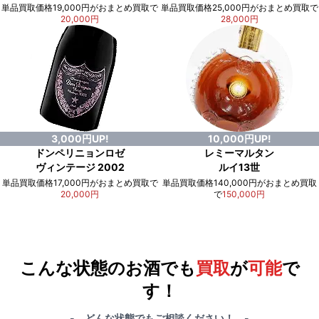
単品買取価格19,000円がおまとめ買取で
単品買取価格25,000円がおまとめ買取で
20,000円
28,000円
3,000円UP!
10,000円UP!
ドンペリニョンロゼ
レミーマルタン
ヴィンテージ 2002
ルイ13世
単品買取価格17,000円がおまとめ買取で
単品買取価格140,000円がおまとめ買取
20,000円
で
150,000円
例）単品買取総額
551,000円
が
おまとめ買取で
578,000円
に！
合計で
27,000円
も
お得
です！
こんな状態のお酒でも
買取
が
可能
で
す！
- どんな状態でもご相談ください！ -