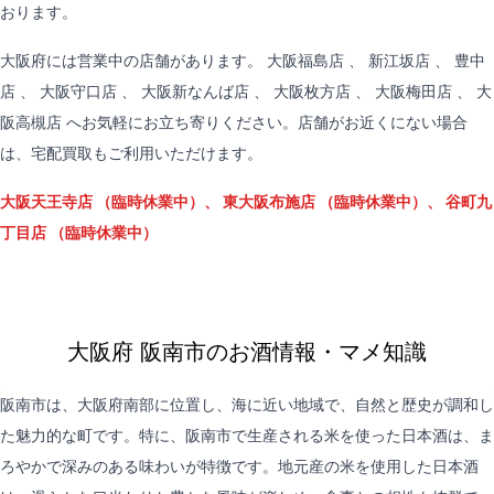
おります。
大阪府には営業中の店舗があります。
大阪福島店
、
新江坂店
、
豊中
店
、
大阪守口店
、
大阪新なんば店
、
大阪枚方店
、
大阪梅田店
、
大
阪高槻店
へお気軽にお立ち寄りください。店舗がお近くにない場合
は、
宅配買取
もご利用いただけます。
大阪天王寺店
（臨時休業中）、
東大阪布施店
（臨時休業中）、
谷町九
丁目店
（臨時休業中）
大阪府 阪南市のお酒情報・マメ知識
阪南市は、大阪府南部に位置し、海に近い地域で、自然と歴史が調和し
た魅力的な町です。特に、阪南市で生産される米を使った日本酒は、ま
ろやかで深みのある味わいが特徴です。地元産の米を使用した日本酒