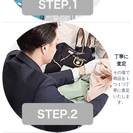
丁寧に
査定
その場で
商品を１
つ１つ丁
寧に査定
いたしま
す。