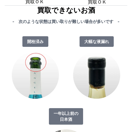
買取ＯＫ
買取ＯＫ
買取できないお酒
- 次のような状態は買い取りが難しい場合が多いです -
開栓済み
大幅な液漏れ
一年以上前の
日本酒