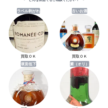
ラベル剥がれ
古いお酒
買取ＯＫ
買取ＯＫ
液面低下
澱（オリ）