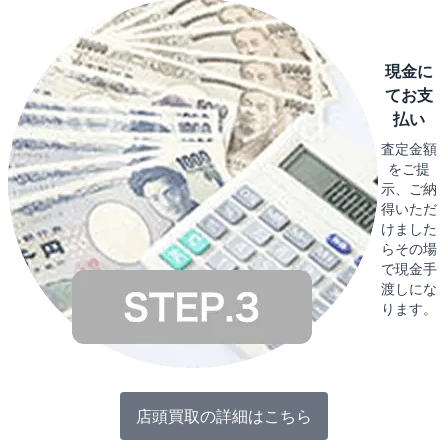
現金に
てお支
払い
査定金額
をご提
示、ご納
得いただ
けました
らその場
で現金手
渡しにな
ります。
店頭買取の詳細はこちら