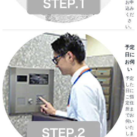
お申
込み
くだ
さ
い。
予定
日に
お伺
い
予定
した
日に
ご指
定住
所ま
でお
伺い
いた
しま