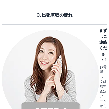
C. 出張買取の流れ
まず
はご
連絡
くだ
さ
い！
お電
話、
もし
くは
無料
査定
フォ
ーム
から