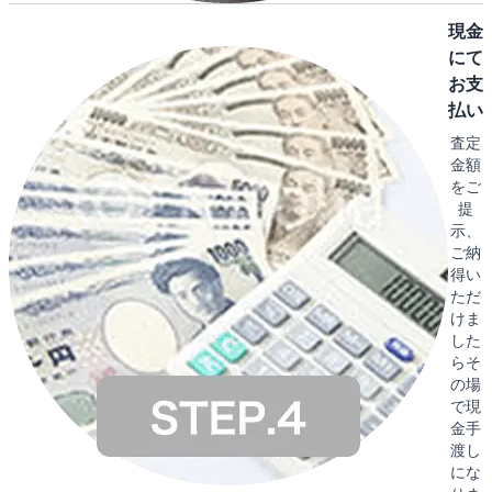
現金
にて
お支
払い
査定
金額
をご
提
示、
ご納
得い
ただ
けま
した
らそ
の場
で現
金手
渡し
にな