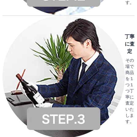
す。
丁寧
に査
定
その
場で
商品
を１
つ１
つ丁
寧に
査定
いた
しま
す。