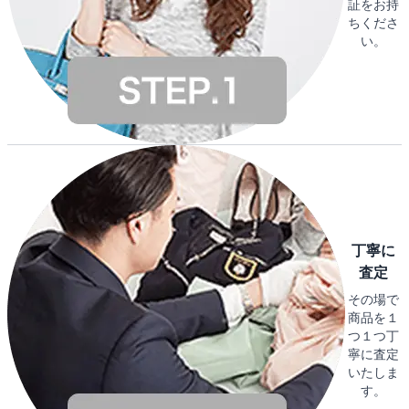
証をお持
ちくださ
い。
丁寧に
査定
その場で
商品を１
つ１つ丁
寧に査定
いたしま
す。