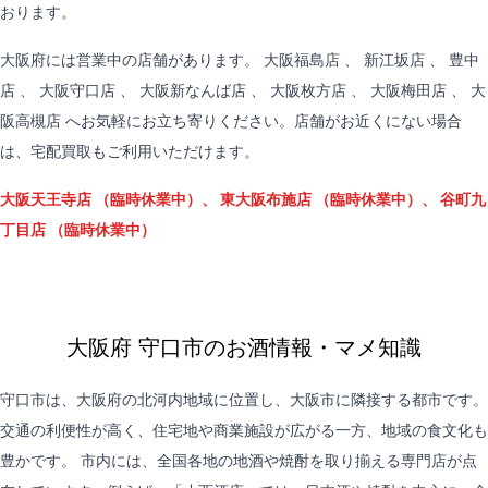
おります。
大阪府には営業中の店舗があります。
大阪福島店
、
新江坂店
、
豊中
店
、
大阪守口店
、
大阪新なんば店
、
大阪枚方店
、
大阪梅田店
、
大
阪高槻店
へお気軽にお立ち寄りください。店舗がお近くにない場合
は、
宅配買取
もご利用いただけます。
大阪天王寺店
（臨時休業中）、
東大阪布施店
（臨時休業中）、
谷町九
丁目店
（臨時休業中）
大阪府 守口市のお酒情報・マメ知識
守口市は、大阪府の北河内地域に位置し、大阪市に隣接する都市です。
交通の利便性が高く、住宅地や商業施設が広がる一方、地域の食文化も
豊かです。 市内には、全国各地の地酒や焼酎を取り揃える専門店が点