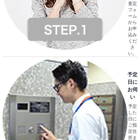
査定
フォ
ーム
から
お申
込み
くだ
さ
い。
予定
日に
お伺
い
予定
した
日に
ご指
定住
所ま