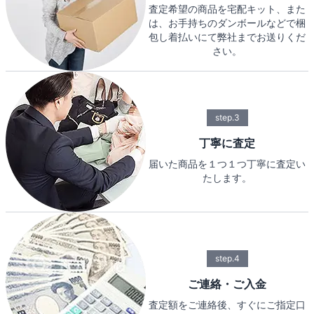
査定希望の商品を宅配キット、また
は、お手持ちのダンボールなどで梱
包し着払いにて弊社までお送りくだ
さい。
step.3
丁寧に査定
届いた商品を１つ１つ丁寧に査定い
たします。
step.4
ご連絡・ご入金
査定額をご連絡後、すぐにご指定口