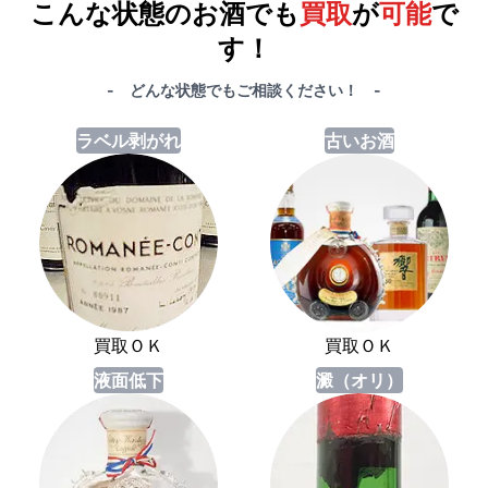
こんな状態のお酒でも
買取
が
可能
で
す！
- どんな状態でもご相談ください！ -
ラベル剥がれ
古いお酒
買取ＯＫ
買取ＯＫ
液面低下
澱（オリ）