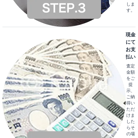
しま
す。
現金
にて
お支
払い
査定
金額
をご
提
示、
ご納
得い
ただ
けま
した
らそ
の場