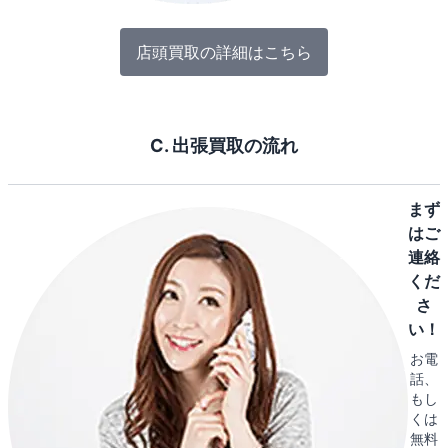
店頭買取の詳細はこちら
C. 出張買取の流れ
まず
はご
連絡
くだ
さ
い！
お電
話、
もし
くは
無料