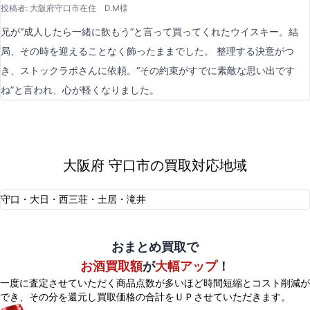
投稿者: 大阪府守口市在住 D.M様
兄が“成人したら一緒に飲もう”と言って買ってくれたウイスキー。結
局、その時を迎えることなく飾ったままでした。 整理する決意がつ
き、ストックラボさんに依頼。“その約束がすでに素敵な思い出です
ね”と言われ、心が軽くなりました。
大阪府 守口市の買取対応地域
守口・大日・西三荘・土居・滝井
おまとめ買取で
お酒買取額
が
大幅アップ
！
一度に査定させていただく商品点数が多いほど時間短縮とコスト削減が
でき、
その分を還元し買取価格の合計をＵＰさせていただきます。