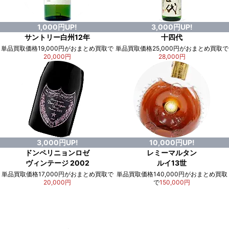
1,000円UP!
3,000円UP!
サントリー白州12年
十四代
単品買取価格19,000円がおまとめ買取で
単品買取価格25,000円がおまとめ買取で
20,000円
28,000円
3,000円UP!
10,000円UP!
ドンペリニョンロゼ
レミーマルタン
ヴィンテージ 2002
ルイ13世
単品買取価格17,000円がおまとめ買取で
単品買取価格140,000円がおまとめ買取
20,000円
で
150,000円
例）単品買取総額
551,000円
が
おまとめ買取で
578,000円
に！
合計で
27,000円
も
お得
です！