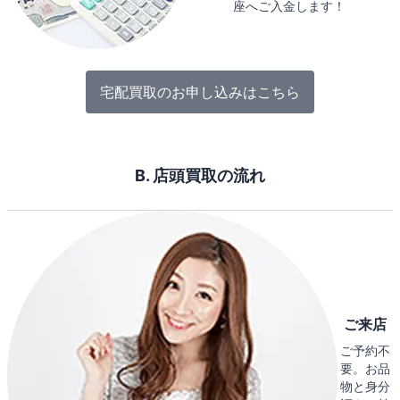
座へご入金します！
宅配買取のお申し込みはこちら
B. 店頭買取の流れ
ご来店
ご予約不
要。お品
物と身分