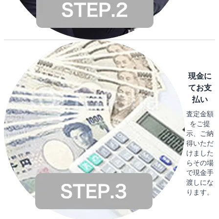
現金に
てお支
払い
査定金額
をご提
示、ご納
得いただ
けました
らその場
で現金手
渡しにな
ります。