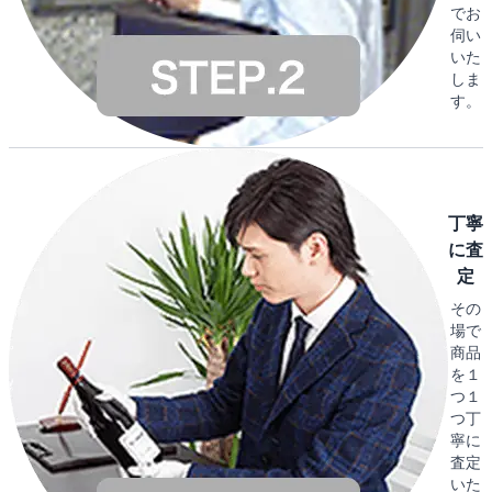
でお
伺い
いた
しま
す。
丁寧
に査
定
その
場で
商品
を１
つ１
つ丁
寧に
査定
いた