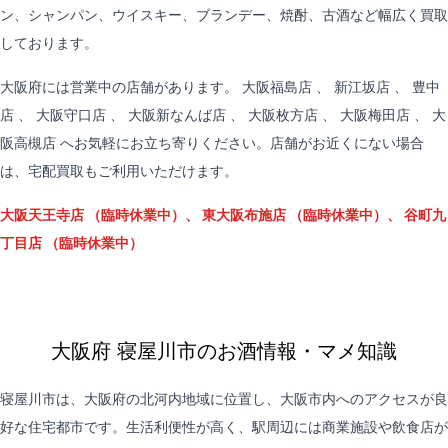
ン、シャンパン、ウイスキー、ブランデー、焼酎、古酒など幅広く買取
しております。
大阪府には営業中の店舗があります。
大阪福島店
、
新江坂店
、
豊中
店
、
大阪守口店
、
大阪新なんば店
、
大阪枚方店
、
大阪梅田店
、
大
阪高槻店
へお気軽にお立ち寄りください。店舗がお近くにない場合
は、
宅配買取
もご利用いただけます。
大阪天王寺店
（臨時休業中）、
東大阪布施店
（臨時休業中）、
谷町九
丁目店
（臨時休業中）
大阪府 寝屋川市のお酒情報・マメ知識
寝屋川市は、大阪府の北河内地域に位置し、大阪市内へのアクセスが良
好な住宅都市です。生活利便性が高く、駅周辺には商業施設や飲食店が