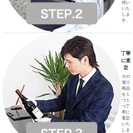
伺い
いた
しま
す。
丁寧
に査
定
その
場で
商品
を１
つ１
つ丁
寧に
査定
いた
しま