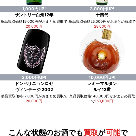
1,000円UP!
3,000円UP!
サントリー白州12年
十四代
単品買取価格19,000円がおまとめ買取で
単品買取価格25,000円がおまとめ買取で
20,000円
28,000円
3,000円UP!
10,000円UP!
ドンペリニョンロゼ
レミーマルタン
ヴィンテージ 2002
ルイ13世
単品買取価格17,000円がおまとめ買取で
単品買取価格140,000円がおまとめ買取
20,000円
で
150,000円
例）単品買取総額
551,000円
が
おまとめ買取で
578,000円
に！
合計で
27,000円
も
お得
です！
こんな状態のお酒でも
買取
が
可能
で