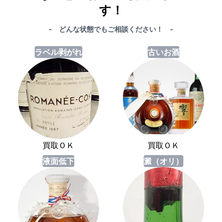
す！
- どんな状態でもご相談ください！ -
ラベル剥がれ
古いお酒
買取ＯＫ
買取ＯＫ
液面低下
澱（オリ）