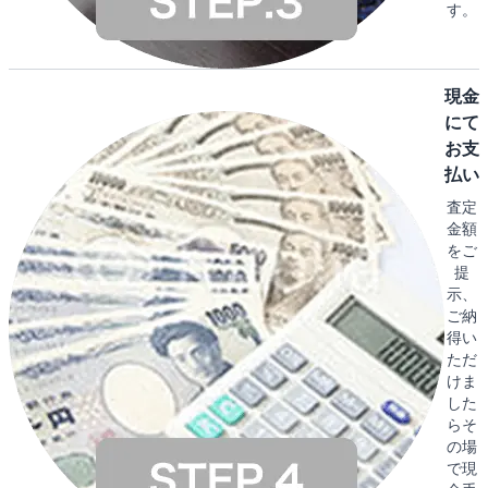
す。
現金
にて
お支
払い
査定
金額
をご
提
示、
ご納
得い
ただ
けま
した
らそ
の場
で現