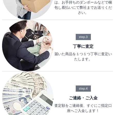
は、お手持ちのダンボールなどで梱
包し着払いにて弊社までお送りくだ
さい。
step.3
丁寧に査定
届いた商品を１つ１つ丁寧に査定い
たします。
step.4
ご連絡・ご入金
査定額をご連絡後、すぐにご指定口
座へご入金します！