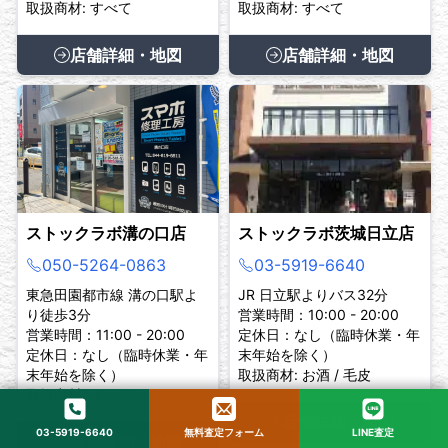
取扱商材: すべて
取扱商材: すべて
店舗詳細・地図
店舗詳細・地図
ストックラボ溝の口店
ストックラボ茨城日立店
050-5264-0863
03-5919-6640
東急田園都市線 溝の口駅よ
JR 日立駅よりバス32分
り徒歩3分
営業時間：10:00 - 20:00
営業時間：11:00 - 20:00
定休日：なし（臨時休業・年
定休日：なし（臨時休業・年
末年始を除く）
末年始を除く）
取扱商材: お酒 / 毛皮
取扱商材: すべて
店舗詳細・地図
03-5919-6640
無料査定フォーム
LINE査定
店舗詳細・地図