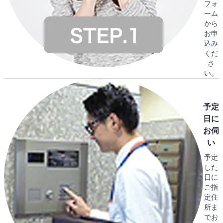
フォ
ーム
から
お申
込み
くだ
さ
い。
予定
日に
お伺
い
予定
した
日に
ご指
定住
所ま
でお