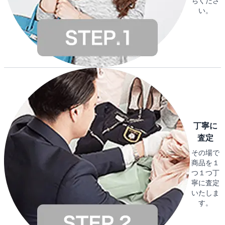
ちくださ
い。
丁寧に
査定
その場で
商品を１
つ１つ丁
寧に査定
いたしま
す。