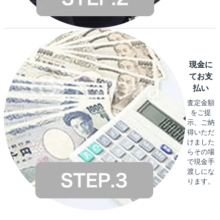
現金に
てお支
払い
査定金額
をご提
示、ご納
得いただ
けました
らその場
で現金手
渡しにな
ります。