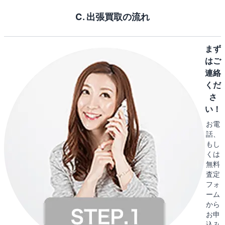
C. 出張買取の流れ
まず
はご
連絡
くだ
さ
い！
お電
話、
もし
くは
無料
査定
フォ
ーム
から
お申
込み