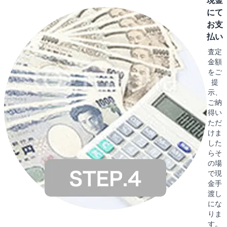
現金
にて
お支
払い
査定
金額
をご
提
示、
ご納
得い
ただ
けま
した
らそ
の場
で現
金手
渡し
にな
りま
す。