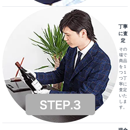
丁寧
に査
定
その
場で
商品
を１
つ１
つ丁
寧に
査定
いた
しま
す。