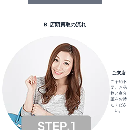
B. 店頭買取の流れ
ご来店
ご予約不
要。お品
物と身分
証をお持
ちくださ
い。