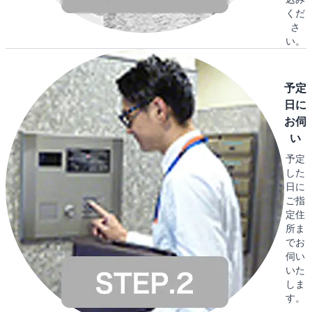
くだ
さ
い。
予定
日に
お伺
い
予定
した
日に
ご指
定住
所ま
でお
伺い
いた
しま
す。