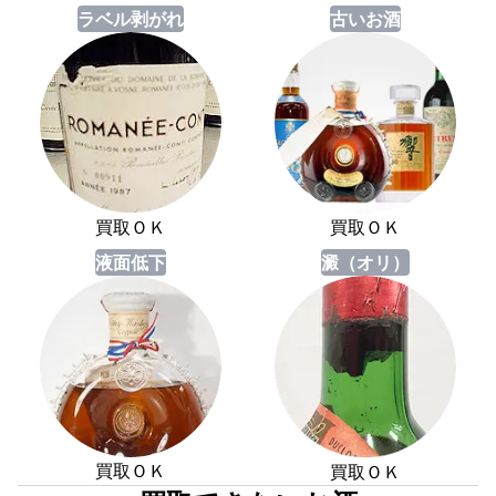
ラベル剥がれ
古いお酒
買取ＯＫ
買取ＯＫ
液面低下
澱（オリ）
買取ＯＫ
買取ＯＫ