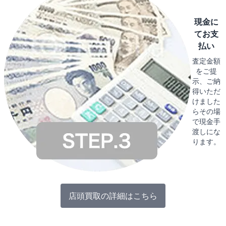
現金に
てお支
払い
査定金額
をご提
示、ご納
得いただ
けました
らその場
で現金手
渡しにな
ります。
店頭買取の詳細はこちら