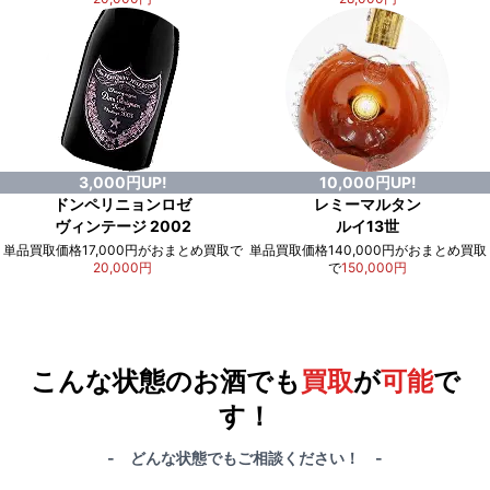
3,000円UP!
10,000円UP!
ドンペリニョンロゼ
レミーマルタン
ヴィンテージ 2002
ルイ13世
単品買取価格17,000円がおまとめ買取で
単品買取価格140,000円がおまとめ買取
20,000円
で
150,000円
例）単品買取総額
551,000円
が
おまとめ買取で
578,000円
に！
合計で
27,000円
も
お得
です！
こんな状態のお酒でも
買取
が
可能
で
す！
- どんな状態でもご相談ください！ -