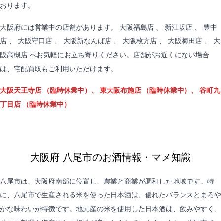
おります。
大阪府には営業中の店舗があります。
大阪福島店
、
新江坂店
、
豊中
店
、
大阪守口店
、
大阪新なんば店
、
大阪枚方店
、
大阪梅田店
、
大
阪高槻店
へお気軽にお立ち寄りください。店舗がお近くにない場合
は、
宅配買取
もご利用いただけます。
大阪天王寺店
（臨時休業中）、
東大阪布施店
（臨時休業中）、
谷町九
丁目店
（臨時休業中）
大阪府 八尾市のお酒情報・マメ知識
八尾市は、大阪府南部に位置し、農業と商業が調和した地域です。特
に、八尾市で生産される米を使った日本酒は、優れたバランスとまろや
かな味わいが特徴です。地元産の米を使用した日本酒は、飲みやすく、