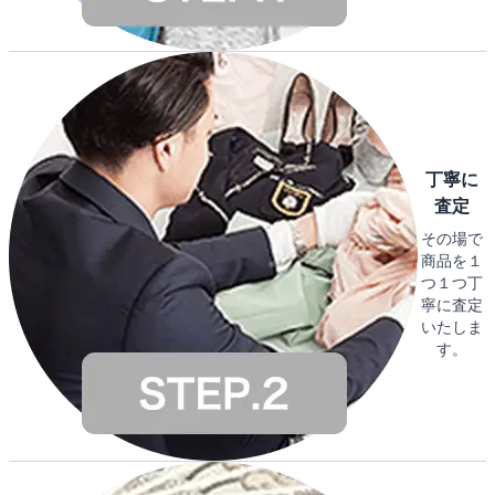
丁寧に
査定
その場で
商品を１
つ１つ丁
寧に査定
いたしま
す。