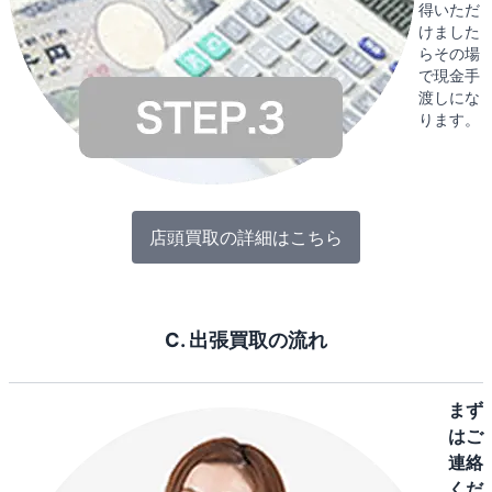
得いただ
けました
らその場
で現金手
渡しにな
ります。
店頭買取の詳細はこちら
C. 出張買取の流れ
まず
はご
連絡
くだ