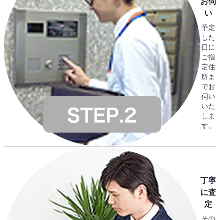
お伺
い
予定
した
日に
ご指
定住
所ま
でお
伺い
いた
しま
す。
丁寧
に査
定
その