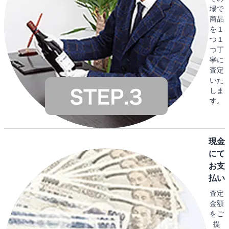
場で
商品
を１
つ１
つ丁
寧に
査定
いた
しま
す。
現金
にて
お支
払い
査定
金額
をご
提