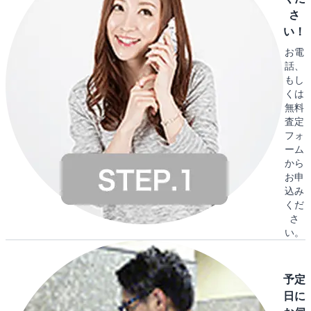
さ
い！
お電
話、
もし
くは
無料
査定
フォ
ーム
から
お申
込み
くだ
さ
い。
予定
日に