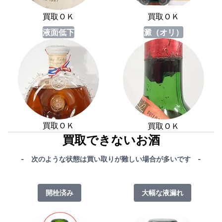
買取ＯＫ
買取ＯＫ
液面低下
澱（オリ）
買取ＯＫ
買取ＯＫ
買取できないお酒
- 次のような状態は買い取りが難しい場合が多いです -
開栓済み
大幅な液漏れ