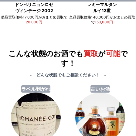
ドンペリニョンロゼ
レミーマルタン
ヴィンテージ 2002
ルイ13世
単品買取価格17,000円がおまとめ買取で
単品買取価格140,000円がおまとめ買取
20,000円
で
150,000円
例）単品買取総額
551,000円
が
おまとめ買取で
578,000円
に！
合計で
27,000円
も
お得
です！
こんな状態のお酒でも
買取
が
可能
で
す！
- どんな状態でもご相談ください！ -
ラベル剥がれ
古いお酒