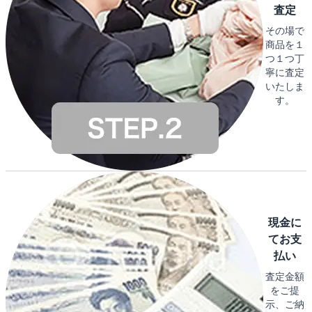
査定
その場で
商品を１
つ１つ丁
寧に査定
いたしま
す。
現金に
てお支
払い
査定金額
をご提
示、ご納