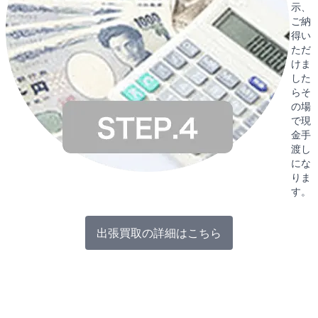
示、
ご納
得い
ただ
けま
した
らそ
の場
で現
金手
渡し
にな
りま
す。
出張買取の詳細はこちら