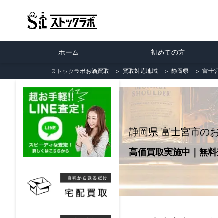
ホーム
初めての方
ストックラボお酒買取
＞
買取対応地域
＞
静岡県
＞
富士
静岡県 富士宮市の
高価買取実施中｜無料