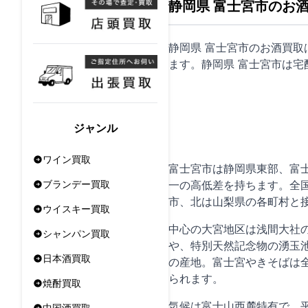
静岡県 富士宮市のお
静岡県 富士宮市のお酒買
ます。静岡県 富士宮市は
宅
ジャンル
ワイン買取
富士宮市は静岡県東部、富士
一の高低差を持ちます。全国
ブランデー買取
市、北は山梨県の各町村と
ウイスキー買取
中心の大宮地区は浅間大社
シャンパン買取
や、特別天然記念物の湧玉
日本酒買取
の産地。富士宮やきそばは
られます。
焼酎買取
気候は富士山西麓特有で、
中国酒買取