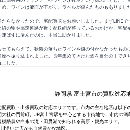
れに贈答用のブランデーやワインが数本という顔ぶれでした。
ため、ワインは液面が下がり、ラベルが傷んだものもありまし
当たらなかったので、宅配買取をお願いしました。まずLINE
延線の駅や高速道路が近く配送網が整っているおかげか、宅配
を運ばずに済んだのは、本当に助かりました。
らせてもらえて、状態の落ちたワインや値の付かなかったもの
口座へ振り込まれました。長年集めてきたお酒を自分の手でき
れました。
静岡県 富士宮市の買取対応
宅配買取・出張買取の対応エリアです。市内の主な地区は以下
間大社の門前町。JR富士宮駅を中心とする市街地で、市内の酒
規模酪農や白糸の滝・田貫湖で知られる高原・観光エリア。
士川沿いに広がる自然豊かな地区。