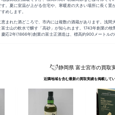
です。夏に室温が上がる住宅や、寒暖差の大きい場所に長く置
すすめします。
恵まれた酒どころで、市内には複数の酒蔵があります。浅間大社
富士山の軟水で醸す「高砂」が知られます。1743年創業の
慶応2年(1866年)創業の富士正酒造は、標高約900メート
静岡県 富士宮市の買取
近隣地域を含む最新の買取実績を掲載して