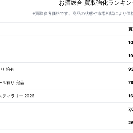
お酒総合 買取強化ランキン
※買取参考価格です。商品の状態や市場相場により価
買
1
1
有り 箱有
9
ール有り 完品
7
スティラリー 2026
1
7
2