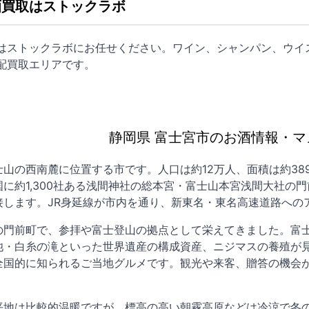
酒買取はストックラボ
取はストックラボにお任せください。ワイン、シャンパン、ウイ
配買取
エリアです。
静岡県 富士宮市のお酒情報・マ
山の西南麓に位置する市です。人口は約12万人、面積は約3
に約1,300社ある浅間神社の総本宮・富士山本宮浅間大社の
接します。JR身延線が市内を通り、新東名・東名高速道路への
の門前町で、参拝や富士登山の拠点として栄えてきました。富
池・白糸の滝といった世界遺産の構成資産、ニジマスの養殖が
全国的に知られるご当地グルメです。観光や来客、贈答の機会
平地は比較的温暖ですが、標高の高い朝霧高原などは冷涼で冬