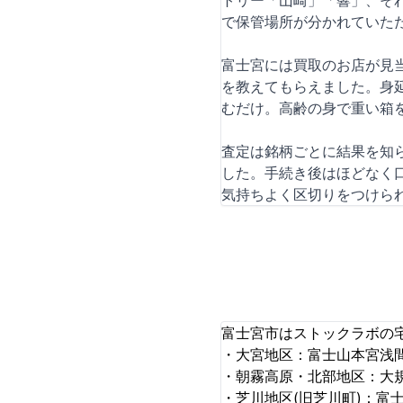
トリー「山崎」「響」、そ
で保管場所が分かれていた
富士宮には買取のお店が見
を教えてもらえました。身
むだけ。高齢の身で重い箱
査定は銘柄ごとに結果を知
した。手続き後はほどなく
気持ちよく区切りをつけら
富士宮市はストックラボの
・大宮地区：富士山本宮浅
・朝霧高原・北部地区：大
・芝川地区(旧芝川町)：富