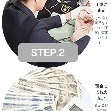
丁寧に
査定
その場で
商品を１
つ１つ丁
寧に査定
いたしま
す。
現金に
てお支
払い
査定金額
をご提