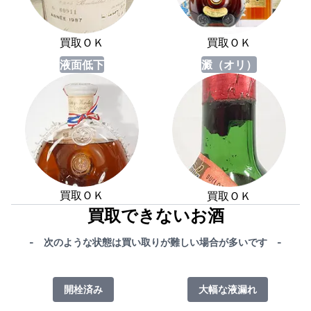
買取ＯＫ
買取ＯＫ
液面低下
澱（オリ）
買取ＯＫ
買取ＯＫ
買取できないお酒
- 次のような状態は買い取りが難しい場合が多いです -
開栓済み
大幅な液漏れ