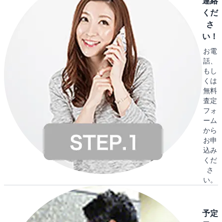
連絡
くだ
さ
い！
お電
話、
もし
くは
無料
査定
フォ
ーム
から
お申
込み
くだ
さ
い。
予定