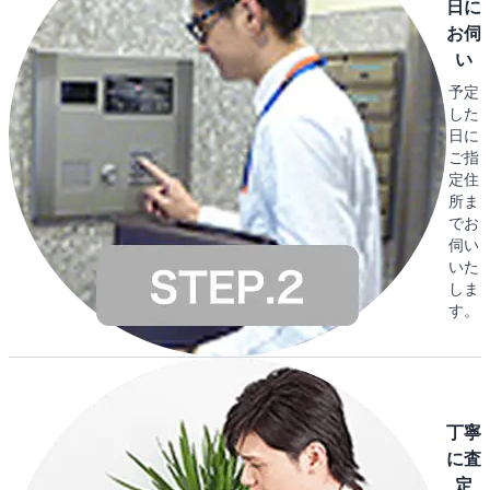
日に
お伺
い
予定
した
日に
ご指
定住
所ま
でお
伺い
いた
しま
す。
丁寧
に査
定