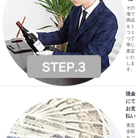
その
場で
商品
を１
つ１
つ丁
寧に
査定
いた
しま
す。
現金
にて
お支
払い
査定
金額
をご