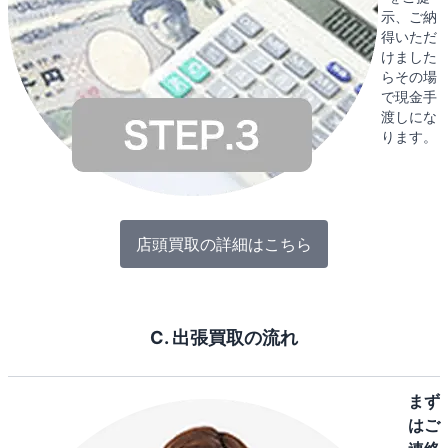
示、ご納
得いただ
けました
らその場
で現金手
渡しにな
ります。
店頭買取の詳細はこちら
C. 出張買取の流れ
まず
はご