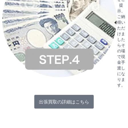
提
示、
ご納
得い
ただ
けま
した
らそ
の場
で現
金手
渡し
にな
りま
す。
出張買取の詳細はこちら