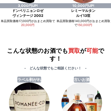
3,000円UP!
10,000円UP!
ドンペリニョンロゼ
レミーマルタン
ヴィンテージ 2002
ルイ13世
単品買取価格17,000円がおまとめ買取で
単品買取価格140,000円がおまとめ買取
20,000円
で
150,000円
例）単品買取総額
551,000円
が
おまとめ買取で
578,000円
に！
合計で
27,000円
も
お得
です！
こんな状態のお酒でも
買取
が
可能
で
す！
- どんな状態でもご相談ください！ -
ラベル剥がれ
古いお酒