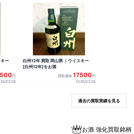
スキー
白州12年 買取 岡山県 ｜ウイスキー
[白州12年]をお酒
7500
17500
円
買取価格
円
26/02/28
2026/02/28
過去の買取実績を見る
お酒 強化買取銘柄