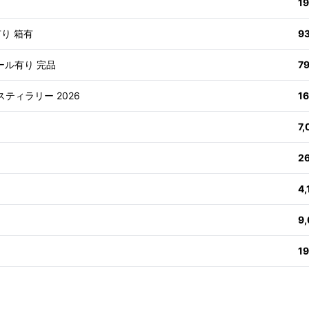
1
有り 箱有
9
ール有り 完品
7
スティラリー 2026
1
7
2
4
9
1