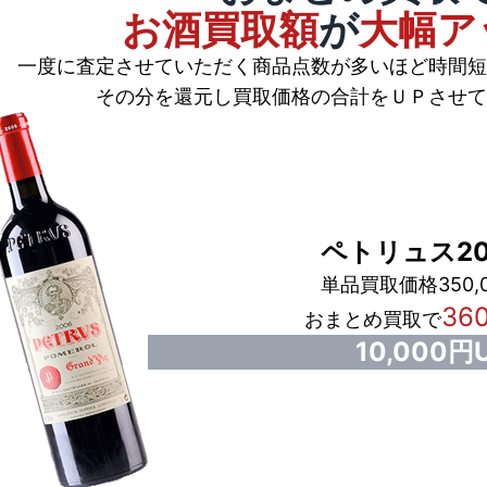
お酒買取額
が
大幅ア
一度に査定させていただく商品点数が多いほど時間短
その分を還元し買取価格の合計をＵＰさせて
ペトリュス20
単品買取価格350,
36
おまとめ買取で
10,000円U