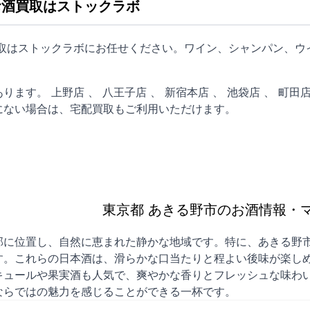
お酒買取はストックラボ
買取はストックラボにお任せください。ワイン、シャンパン、ウ
あります。
上野店
、
八王子店
、
新宿本店
、
池袋店
、
町田
にない場合は、
宅配買取
もご利用いただけます。
東京都 あきる野市のお酒情報・
部に位置し、自然に恵まれた静かな地域です。特に、あきる野
す。これらの日本酒は、滑らかな口当たりと程よい後味が楽し
キュールや果実酒も人気で、爽やかな香りとフレッシュな味わい
ならではの魅力を感じることができる一杯です。