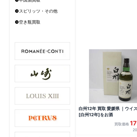
スピリッツ・その他
空き瓶買取
白州12年 買取 愛媛県 ｜ウイ
[白州12年]をお酒
1
買取価格
20