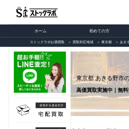
ホーム
初めての方
ストックラボお酒買取
＞
買取対応地域
＞
東京都
＞
あき
東京都 あきる野市
高価買取実施中｜無料