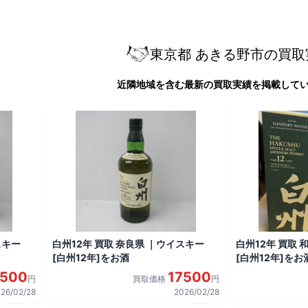
東京都 あきる野市の買取
近隣地域を含む最新の買取実績を掲載して
スキー
白州12年 買取 奈良県 ｜ウイスキー
白州12年 買取
[白州12年]をお酒
[白州12年]をお
7500
17500
円
買取価格
円
26/02/28
2026/02/28