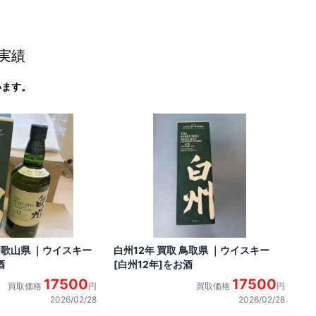
実績
います。
 和歌山県 ｜ウイスキー
白州12年 買取 鳥取県 ｜ウイスキー
酒
[白州12年]をお酒
17500
17500
買取価格
円
買取価格
円
2026/02/28
2026/02/28