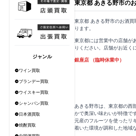
東京都 あきる野市の
東京都 あきる野市のお酒
ります。
東京都には営業中の店舗が
りください。店舗がお近く
ジャンル
銀座店
（臨時休業中）
ワイン買取
ブランデー買取
ウイスキー買取
シャンパン買取
あきる野市は、東京都の西
かで奥深い味わいが特徴で
日本酒買取
元産のフルーツを使ったリ
焼酎買取
着いた環境が調和した地域
中国酒買取