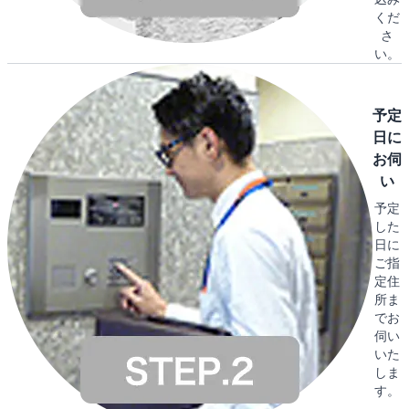
くだ
さ
い。
予定
日に
お伺
い
予定
した
日に
ご指
定住
所ま
でお
伺い
いた
しま
す。