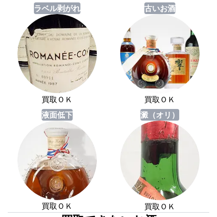
ラベル剥がれ
古いお酒
買取ＯＫ
買取ＯＫ
液面低下
澱（オリ）
買取ＯＫ
買取ＯＫ