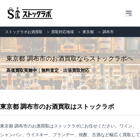
ストックラボお酒買取
＞
買取対応地域
＞
東京都
＞
調布市
東京都 調布市のお酒買取ならストックラボへ
高価買取実施中｜無料査定・出張買取対応
東京都 調布市のお酒買取はストックラボ
東京都 調布市のお酒買取はストックラボにお任せください。ワイン、
シャンパン、ウイスキー、ブランデー、焼酎、古酒など幅広く買取して