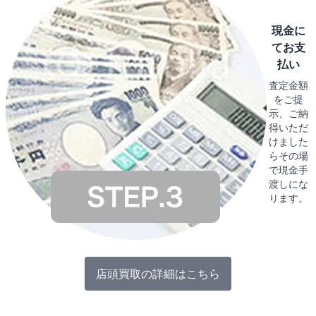
現金に
てお支
払い
査定金額
をご提
示、ご納
得いただ
けました
らその場
で現金手
渡しにな
ります。
店頭買取の詳細はこちら