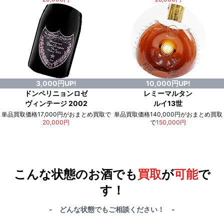
3,000円UP!
10,000円UP!
ドンペリニョンロゼ
レミーマルタン
ヴィンテージ 2002
ルイ13世
単品買取価格17,000円がおまとめ買取で
単品買取価格140,000円がおまとめ買取
20,000円
で
150,000円
例）単品買取総額
551,000円
が
おまとめ買取で
578,000円
に！
合計で
27,000円
も
お得
です！
こんな状態のお酒でも
買取
が
可能
で
す！
- どんな状態でもご相談ください！ -