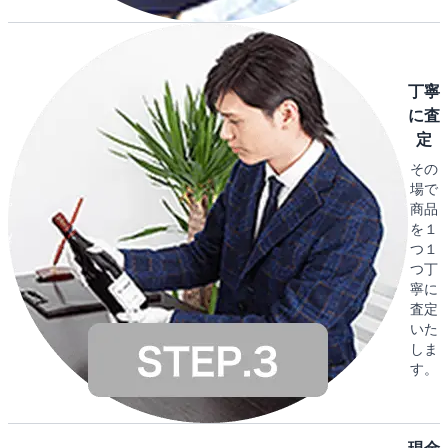
丁寧
に査
定
その
場で
商品
を１
つ１
つ丁
寧に
査定
いた
しま
す。