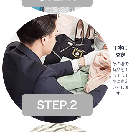
丁寧に
査定
その場で
商品を１
つ１つ丁
寧に査定
いたしま
す。