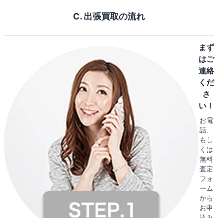
C. 出張買取の流れ
まず
はご
連絡
くだ
さ
い！
お電
話、
もし
くは
無料
査定
フォ
ーム
から
お申
込み