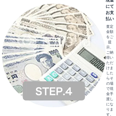
現金
にて
お支
払い
査定
金額
をご
提
示、
ご納
得い
ただ
けま
した
らそ
の場
で現
金手
渡し
にな
りま
す。