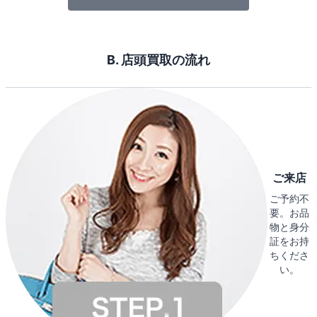
B. 店頭買取の流れ
ご来店
ご予約不
要。お品
物と身分
証をお持
ちくださ
い。