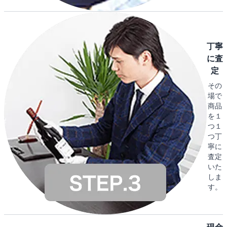
丁寧
に査
定
その
場で
商品
を１
つ１
つ丁
寧に
査定
いた
しま
す。