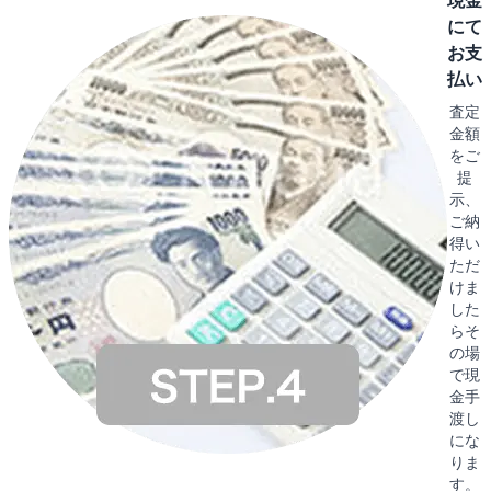
現金
にて
お支
払い
査定
金額
をご
提
示、
ご納
得い
ただ
けま
した
らそ
の場
で現
金手
渡し
にな
りま
す。