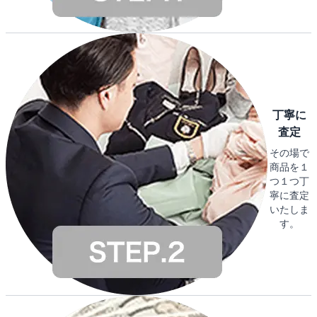
丁寧に
査定
その場で
商品を１
つ１つ丁
寧に査定
いたしま
す。