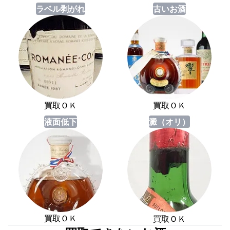
ラベル剥がれ
古いお酒
買取ＯＫ
買取ＯＫ
液面低下
澱（オリ）
買取ＯＫ
買取ＯＫ