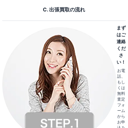
C. 出張買取の流れ
まず
はご
連絡
くだ
さ
い！
お電
話、
もし
くは
無料
査定
フォ
ーム
から
お申
込み