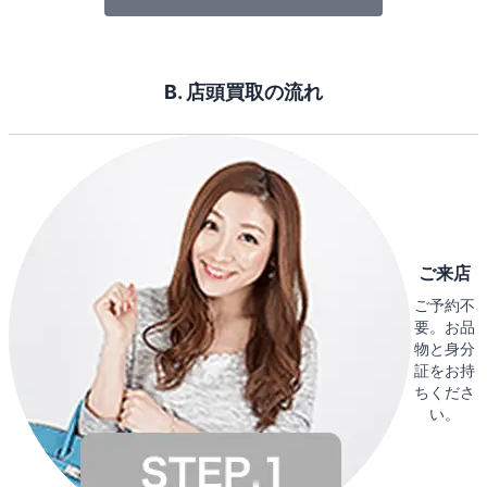
B. 店頭買取の流れ
ご来店
ご予約不
要。お品
物と身分
証をお持
ちくださ
い。