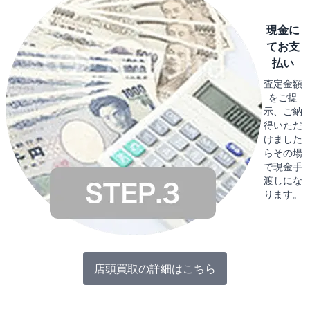
現金に
てお支
払い
査定金額
をご提
示、ご納
得いただ
けました
らその場
で現金手
渡しにな
ります。
店頭買取の詳細はこちら