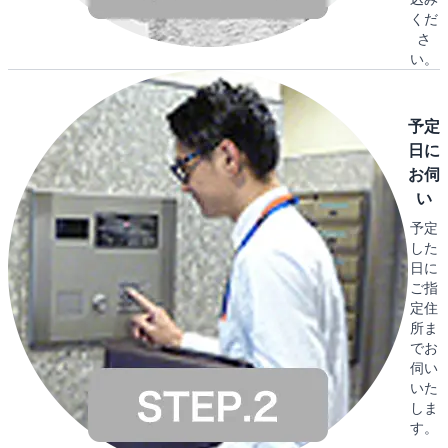
くだ
さ
い。
予定
日に
お伺
い
予定
した
日に
ご指
定住
所ま
でお
伺い
いた
しま
す。