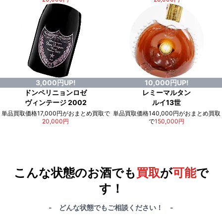
3,000円UP!
10,000円UP!
ドンペリニョンロゼ
レミーマルタン
ヴィンテージ 2002
ルイ13世
単品買取価格17,000円がおまとめ買取で
単品買取価格140,000円がおまとめ買取
20,000円
で
150,000円
例）単品買取総額
551,000円
が
おまとめ買取で
578,000円
に！
合計で
27,000円
も
お得
です！
こんな状態のお酒でも
買取
が
可能
で
す！
- どんな状態でもご相談ください！ -