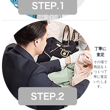
丁寧に
査定
その場で
商品を１
つ１つ丁
寧に査定
いたしま
す。