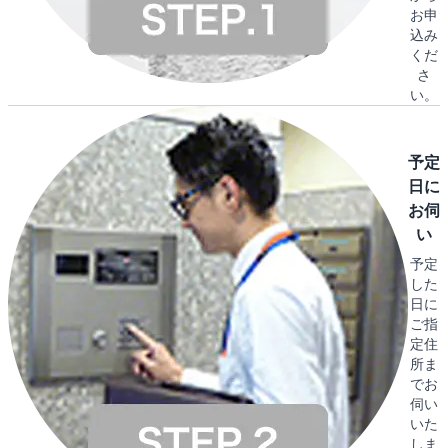
お申
込み
くだ
さ
い。
予定
日に
お伺
い
予定
した
日に
ご指
定住
所ま
でお
伺い
いた
しま