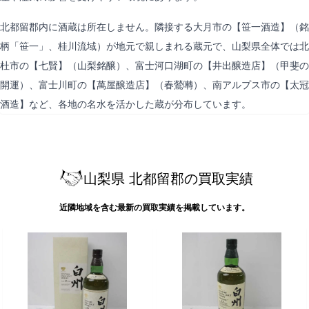
北都留郡内に酒蔵は所在しません。隣接する大月市の【笹一酒造】（銘
柄「笹一」、桂川流域）が地元で親しまれる蔵元で、山梨県全体では北
杜市の【七賢】（山梨銘醸）、富士河口湖町の【井出醸造店】（甲斐の
開運）、富士川町の【萬屋醸造店】（春鶯囀）、南アルプス市の【太冠
酒造】など、各地の名水を活かした蔵が分布しています。
山梨県 北都留郡の買取実績
近隣地域を含む最新の買取実績を掲載しています。