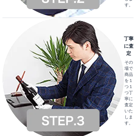
す。
丁寧
に査
定
その
場で
商品
を１
つ１
つ丁
寧に
査定
いた
しま
す。