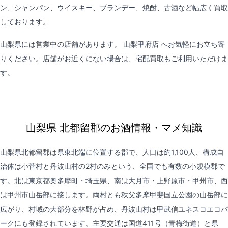
ン、シャンパン、ウイスキー、ブランデー、焼酎、古酒など幅広く買取
しております。
山梨県には営業中の店舗があります。
山梨甲府店
へお気軽にお立ち寄
りください。店舗がお近くにない場合は、
宅配買取
もご利用いただけま
す。
山梨県 北都留郡のお酒情報・マメ知識
山梨県北都留郡は県東北端に位置する郡で、人口は約1,100人、構成自
治体は小菅村と丹波山村の2村のみという、全国でも有数の小規模郡で
す。北は東京都奥多摩町・埼玉県、南は大月市・上野原市・甲州市、西
は甲州市山岳部に接します。両村とも秩父多摩甲斐国立公園の山岳部に
広がり、村域の大部分を林野が占め、丹波山村は甲武信ユネスコエコパ
ークにも登録されています。主要交通は国道411号（青梅街道）と県