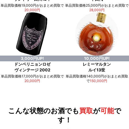
単品買取価格19,000円がおまとめ買取で
単品買取価格25,000円がおまとめ買取で
20,000円
28,000円
3,000円UP!
10,000円UP!
ドンペリニョンロゼ
レミーマルタン
ヴィンテージ 2002
ルイ13世
単品買取価格17,000円がおまとめ買取で
単品買取価格140,000円がおまとめ買取
20,000円
で
150,000円
例）単品買取総額
551,000円
が
おまとめ買取で
578,000円
に！
合計で
27,000円
も
お得
です！
こんな状態のお酒でも
買取
が
可能
で
す！