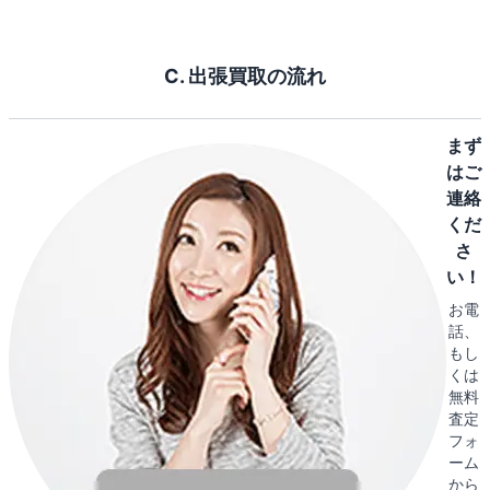
C. 出張買取の流れ
まず
はご
連絡
くだ
さ
い！
お電
話、
もし
くは
無料
査定
フォ
ーム
から