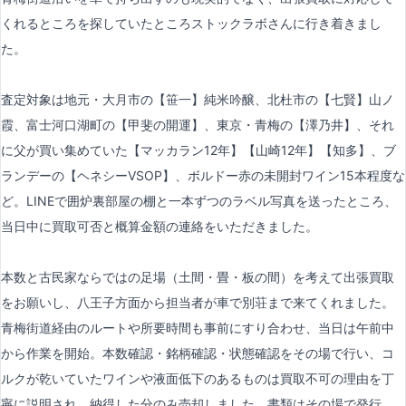
くれるところを探していたところストックラボさんに行き着きまし
た。
査定対象は地元・大月市の【笹一】純米吟醸、北杜市の【七賢】山ノ
霞、富士河口湖町の【甲斐の開運】、東京・青梅の【澤乃井】、それ
に父が買い集めていた【マッカラン12年】【山崎12年】【知多】、ブ
ランデーの【ヘネシーVSOP】、ボルドー赤の未開封ワイン15本程度な
ど。LINEで囲炉裏部屋の棚と一本ずつのラベル写真を送ったところ、
当日中に買取可否と概算金額の連絡をいただきました。
本数と古民家ならではの足場（土間・畳・板の間）を考えて出張買取
をお願いし、八王子方面から担当者が車で別荘まで来てくれました。
青梅街道経由のルートや所要時間も事前にすり合わせ、当日は午前中
から作業を開始。本数確認・銘柄確認・状態確認をその場で行い、コ
ルクが乾いていたワインや液面低下のあるものは買取不可の理由を丁
寧に説明され、納得した分のみ売却しました。書類はその場で発行、