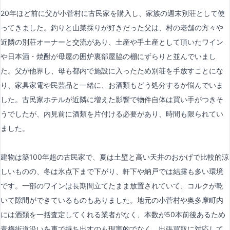
20年ほど前に父が小菅村に古民家を購入し、家族の週末別荘として使
ってきました。釣りと山菜採りが好きだった父は、村の老舗の方々や
近隣の別荘オーナーと交流があり、土産や手土産として頂いたワイン
や日本酒・焼酎が母屋の囲炉裏部屋脇の棚にずらりと並んでいまし
た。父が他界し、母も都内で施設に入ったため別荘を手放すことにな
り、家具家電や民芸品と一緒に、お酒類もどう処分するか悩んでいま
した。古民家ホテルが近隣に増えた影響で物件自体は買い手がつきそ
うでしたが、内見前に酒類を片付ける必要があり、時間も限られてい
ました。
建物は築100年超の古民家で、夏は土壁と高い天井のおかげで比較的涼
しいものの、冬は氷点下まで下がり、軒下や納戸では結露も多い環境
です。一部のワインは長期間立てたまま放置されていて、コルクが乾
いて隙間ができているものもありました。地元の小菅村や奥多摩町内
には酒類を一括査定してくれる業者がなく、本数が50本前後あるため
青梅街道沿いを車で持ち出すのも現実的でなく、出張買取に対応して