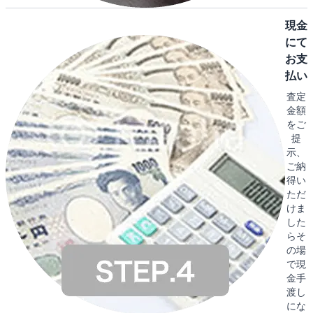
現金
にて
お支
払い
査定
金額
をご
提
示、
ご納
得い
ただ
けま
した
らそ
の場
で現
金手
渡し
にな