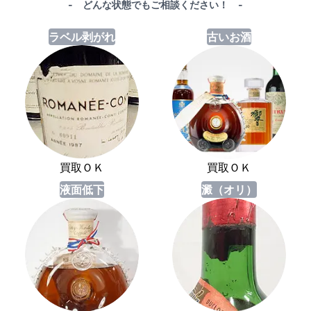
- どんな状態でもご相談ください！ -
ラベル剥がれ
古いお酒
買取ＯＫ
買取ＯＫ
液面低下
澱（オリ）