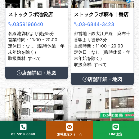
ストックラボ池袋店
ストックラボ麻布十番店
0359196640
03-6844-3423
各線池袋駅より徒歩5分
都営地下鉄大江戸線 麻布十
営業時間：11:00 - 20:00
番駅より徒歩3分
定休日：なし（臨時休業・年
営業時間：11:00 - 20:00
末年始を除く）
定休日：なし（臨時休業・年
取扱商材: すべて
末年始を除く）
取扱商材: すべて
店舗詳細・地図
店舗詳細・地図
ラストラボ渋谷店
ストックラボ八王子店
03-5919-6640
無料査定フォーム
LINE査定