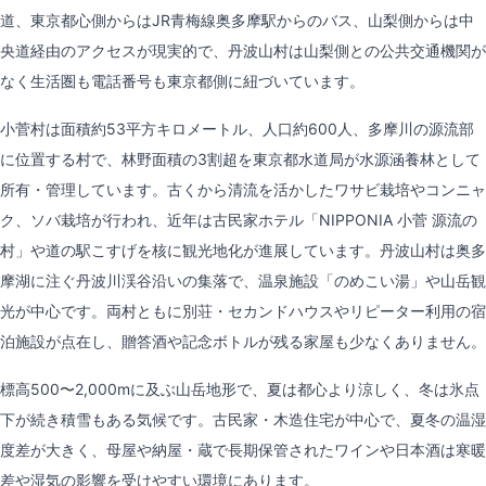
道、東京都心側からはJR青梅線奥多摩駅からのバス、山梨側からは中
央道経由のアクセスが現実的で、丹波山村は山梨側との公共交通機関が
なく生活圏も電話番号も東京都側に紐づいています。
小菅村は面積約53平方キロメートル、人口約600人、多摩川の源流部
に位置する村で、林野面積の3割超を東京都水道局が水源涵養林として
所有・管理しています。古くから清流を活かしたワサビ栽培やコンニャ
ク、ソバ栽培が行われ、近年は古民家ホテル「NIPPONIA 小菅 源流の
村」や道の駅こすげを核に観光地化が進展しています。丹波山村は奥多
摩湖に注ぐ丹波川渓谷沿いの集落で、温泉施設「のめこい湯」や山岳観
光が中心です。両村ともに別荘・セカンドハウスやリピーター利用の宿
泊施設が点在し、贈答酒や記念ボトルが残る家屋も少なくありません。
標高500〜2,000mに及ぶ山岳地形で、夏は都心より涼しく、冬は氷点
下が続き積雪もある気候です。古民家・木造住宅が中心で、夏冬の温湿
度差が大きく、母屋や納屋・蔵で長期保管されたワインや日本酒は寒暖
差や湿気の影響を受けやすい環境にあります。