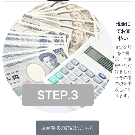
現金に
てお支
払い
査定金額
をご提
示、ご納
得いただ
けました
らその場
で現金手
渡しにな
ります。
店頭買取の詳細はこちら