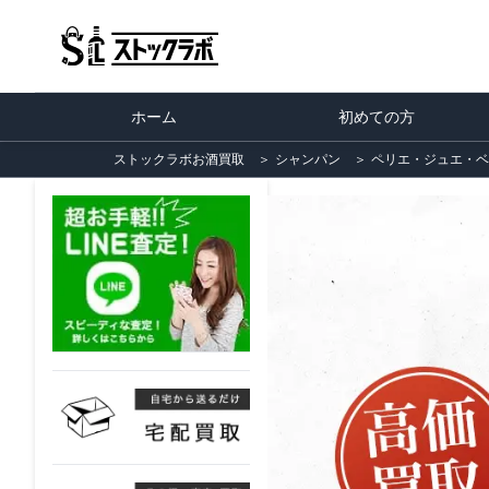
ホーム
初めての方
ストックラボお酒買取
＞
シャンパン
＞
ペリエ・ジュエ・ベ