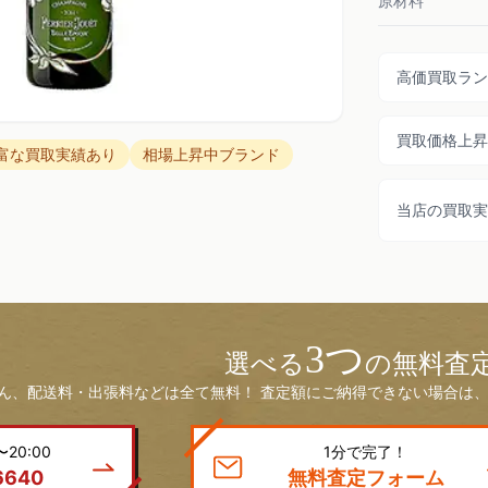
原材料
高価買取ラン
買取価格上昇
富な買取実績あり
相場上昇中ブランド
当店の買取実
3つ
選べる
の無料査
ん、配送料・出張料などは全て無料！ 査定額にご納得できない場合は、
20:00
1分で完了！
6640
無料査定フォーム