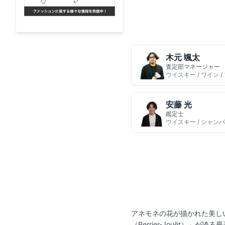
木元 颯太
査定部マネージャー
ウイスキー / ワイン 
安藤 光
鑑定士
ウイスキー / シャンパ
アネモネの花が描かれた美し
（Perrier-Jouët）」が