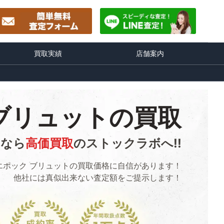
買取実績
店舗案内
ブリュットの買取
るなら
高価買取
のストックラボへ!!
エポック ブリュットの買取価格に自信があります！
他社には真似出来ない査定額をご提示します！