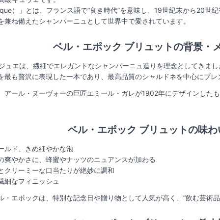
 Époque）」とは、フランス語で“良き時代”を意味し、19世紀末から
を兼ね備えたシャンパーニュとして世界中で愛されています。
ベル・エポック ブリュットの背景・
エ・ジュエは、繊細でエレガントなシャンパーニュ造りを理念としてきまし
を最も贅沢に表現した一本であり、最高品質のシャルドネを中心にブレ
、アール・ヌーヴォーの巨匠エミール・ガレが1902年にデザインした
ベル・エポック ブリュットの味わ
ールド、きめ細やかな泡
の爽やかさに、蜂蜜やナッツのニュアンスが加わる
とクリーミーな口当たりが絶妙に調和
繊細なフィニッシュ
ル・エポックは、特別な記念日や贈り物として人気が高く、“飲む芸術品