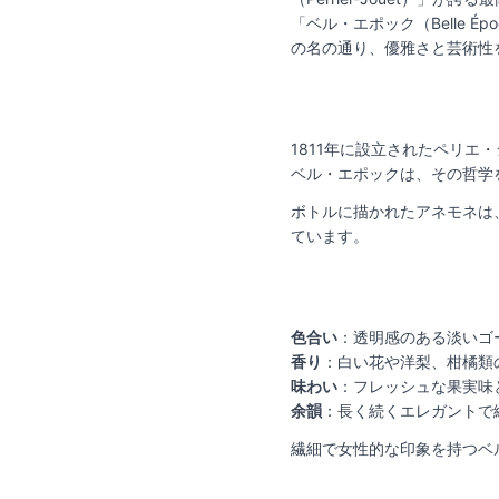
「ベル・エポック（Belle
の名の通り、優雅さと芸術性
1811年に設立されたペリ
ベル・エポックは、その哲学
ボトルに描かれたアネモネは
ています。
色合い
：透明感のある淡いゴ
香り
：白い花や洋梨、柑橘類
味わい
：フレッシュな果実味
余韻
：長く続くエレガントで
繊細で女性的な印象を持つベ